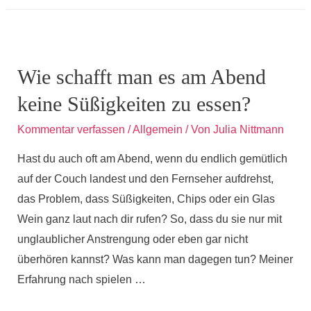
deine
Gedanken
verhindern
können,
Wie schafft man es am Abend
dass
keine Süßigkeiten zu essen?
du
abnimmst,
Kommentar verfassen
/
Allgemein
/ Von
Julia Nittmann
Teil
Hast du auch oft am Abend, wenn du endlich gemütlich
1
auf der Couch landest und den Fernseher aufdrehst,
das Problem, dass Süßigkeiten, Chips oder ein Glas
Wein ganz laut nach dir rufen? So, dass du sie nur mit
unglaublicher Anstrengung oder eben gar nicht
überhören kannst? Was kann man dagegen tun? Meiner
Erfahrung nach spielen …