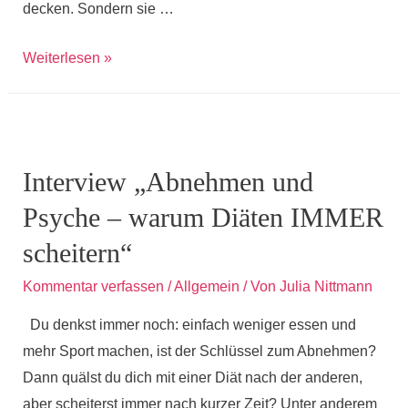
decken. Sondern sie …
Wie
Weiterlesen »
bunte
Tisch-
Sets
das
Interview „Abnehmen und
Ess-
Psyche – warum Diäten IMMER
Teufelchen
auf
scheitern“
deiner
Kommentar verfassen
/
Allgemein
/ Von
Julia Nittmann
Schulter
besänftigen
Du denkst immer noch: einfach weniger essen und
können
mehr Sport machen, ist der Schlüssel zum Abnehmen?
Dann quälst du dich mit einer Diät nach der anderen,
aber scheiterst immer nach kurzer Zeit? Unter anderem