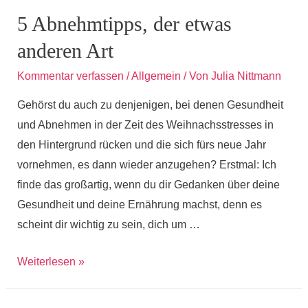
das
5 Abnehmtipps, der etwas
Falsche
anderen Art
essen
Kommentar verfassen
/
Allgemein
/ Von
Julia Nittmann
Gehörst du auch zu denjenigen, bei denen Gesundheit
und Abnehmen in der Zeit des Weihnachsstresses in
den Hintergrund rücken und die sich fürs neue Jahr
vornehmen, es dann wieder anzugehen? Erstmal: Ich
finde das großartig, wenn du dir Gedanken über deine
Gesundheit und deine Ernährung machst, denn es
scheint dir wichtig zu sein, dich um …
5
Weiterlesen »
Abnehmtipps,
der