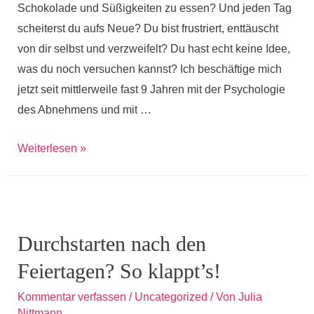
Schokolade und Süßigkeiten zu essen? Und jeden Tag
scheiterst du aufs Neue? Du bist frustriert, enttäuscht
von dir selbst und verzweifelt? Du hast echt keine Idee,
was du noch versuchen kannst? Ich beschäftige mich
jetzt seit mittlerweile fast 9 Jahren mit der Psychologie
des Abnehmens und mit …
5
Weiterlesen »
Gründe,
warum
du
es
Durchstarten nach den
noch
Feiertagen? So klappt’s!
nicht
geschafft
Kommentar verfassen
/
Uncategorized
/ Von
Julia
hast
Nittmann