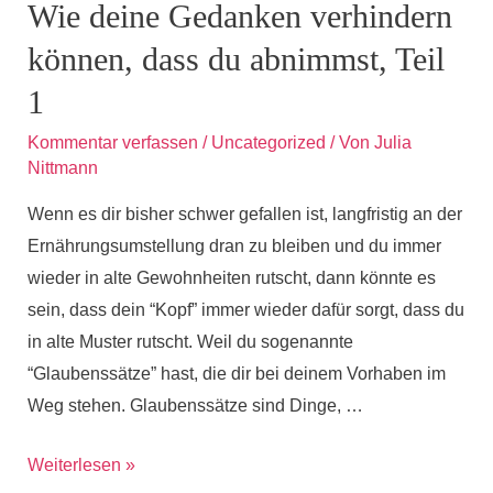
Wie deine Gedanken verhindern
mit
können, dass du abnimmst, Teil
deinen
Gefühlen
1
zu
Kommentar verfassen
/
Uncategorized
/ Von
Julia
tun
Nittmann
hat
Wenn es dir bisher schwer gefallen ist, langfristig an der
Ernährungsumstellung dran zu bleiben und du immer
wieder in alte Gewohnheiten rutscht, dann könnte es
sein, dass dein “Kopf” immer wieder dafür sorgt, dass du
in alte Muster rutscht. Weil du sogenannte
“Glaubenssätze” hast, die dir bei deinem Vorhaben im
Weg stehen. Glaubenssätze sind Dinge, …
Wie
Weiterlesen »