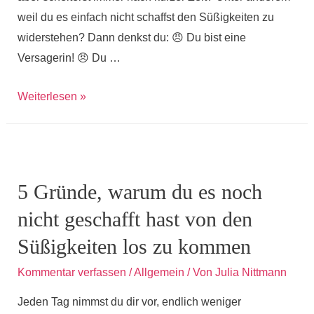
weil du es einfach nicht schaffst den Süßigkeiten zu
widerstehen? Dann denkst du: 😠 Du bist eine
Versagerin! 😠 Du …
Interview
Weiterlesen »
„Abnehmen
und
Psyche
–
5 Gründe, warum du es noch
warum
nicht geschafft hast von den
Diäten
IMMER
Süßigkeiten los zu kommen
scheitern“
Kommentar verfassen
/
Allgemein
/ Von
Julia Nittmann
Jeden Tag nimmst du dir vor, endlich weniger