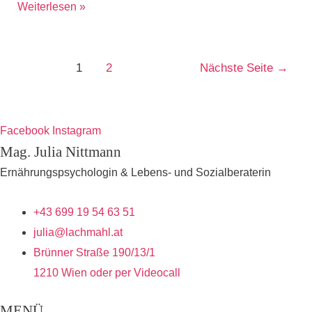
Wie
Weiterlesen »
schafft
man
Beitragsnavigation
es
1
2
Nächste Seite
→
am
Abend
keine
Facebook
Instagram
Süßigkeiten
Mag. Julia Nittmann
zu
Ernährungspsychologin & Lebens- und Sozialberaterin
essen?
+43 699 19 54 63 51
julia@lachmahl.at
Brünner Straße 190/13/1
1210 Wien oder per Videocall
MENÜ