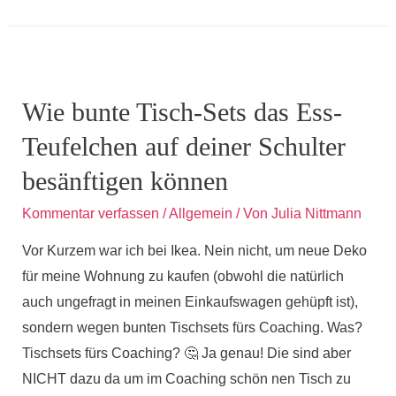
Vortrag
„Wie
besiegt
man
Wie bunte Tisch-Sets das Ess-
die
Teufelchen auf deiner Schulter
Zuckersucht?“
besänftigen können
Kommentar verfassen
/
Allgemein
/ Von
Julia Nittmann
Vor Kurzem war ich bei Ikea. Nein nicht, um neue Deko
für meine Wohnung zu kaufen (obwohl die natürlich
auch ungefragt in meinen Einkaufswagen gehüpft ist),
sondern wegen bunten Tischsets fürs Coaching. Was?
Tischsets fürs Coaching? 🤔 Ja genau! Die sind aber
NICHT dazu da um im Coaching schön nen Tisch zu