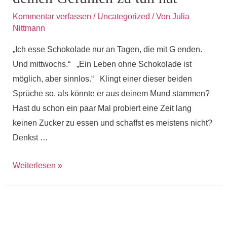
Kommentar verfassen
/
Uncategorized
/ Von
Julia
Nittmann
„Ich esse Schokolade nur an Tagen, die mit G enden.
Und mittwochs.“ „Ein Leben ohne Schokolade ist
möglich, aber sinnlos.“ Klingt einer dieser beiden
Sprüche so, als könnte er aus deinem Mund stammen?
Hast du schon ein paar Mal probiert eine Zeit lang
keinen Zucker zu essen und schaffst es meistens nicht?
Denkst …
Was
Weiterlesen »
deine
Lust
auf
Süßes