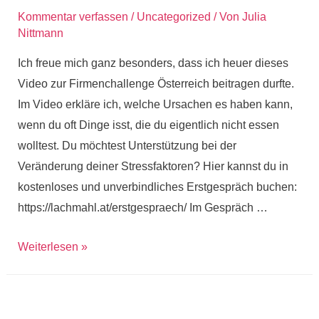
Kommentar verfassen
/
Uncategorized
/ Von
Julia
Nittmann
Ich freue mich ganz besonders, dass ich heuer dieses
Video zur Firmenchallenge Österreich beitragen durfte.
Im Video erkläre ich, welche Ursachen es haben kann,
wenn du oft Dinge isst, die du eigentlich nicht essen
wolltest. Du möchtest Unterstützung bei der
Veränderung deiner Stressfaktoren? Hier kannst du in
kostenloses und unverbindliches Erstgespräch buchen:
https://lachmahl.at/erstgespraech/ Im Gespräch …
Video:
Weiterlesen »
Warum
wir
oft